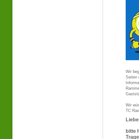
Wir be
Seiten 
Informa
Rammer
Gaststä
Wir wü
TC Ram
Liebe
bitte
Trage