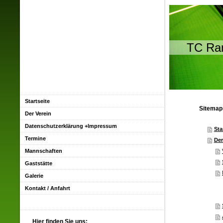
TC Ra
Startseite
Sitemap
Der Verein
Datenschutzerklärung +Impressum
Sta
Termine
Der
Mannschaften
Gaststätte
Galerie
Kontakt / Anfahrt
Hier finden Sie uns: