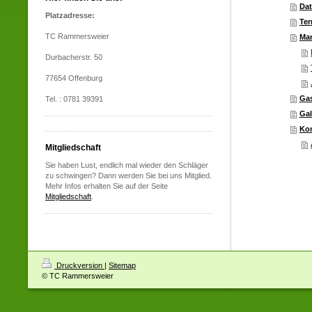
Dat
Platzadresse:
Ter
TC Rammersweier
Ma
Durbacherstr. 50
77654 Offenburg
Gas
Tel. : 0781 39391
Gal
Kon
Mitgliedschaft
Sie haben Lust, endlich mal wieder den Schläger
zu schwingen? Dann werden Sie bei uns Mitglied.
Mehr Infos erhalten Sie auf der Seite
Mitgliedschaft
.
Druckversion
|
Sitemap
© TC Rammersweier