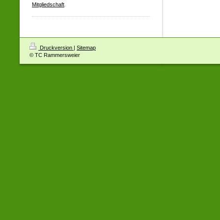
Mitgliedschaft
.
Druckversion
|
Sitemap
© TC Rammersweier